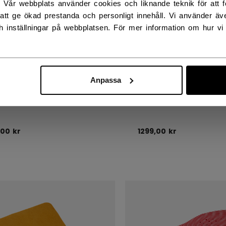
. Vår webbplats använder cookies och liknande teknik för att fö
att ge ökad prestanda och personligt innehåll. Vi använder äv
h inställningar på webbplatsen. För mer information om hur vi
Anpassa
P BLACKSTEEL XS PAIR
STEP STEEL XS PAIR
NERS
RUNNERS
,00 kr
1299,00 kr