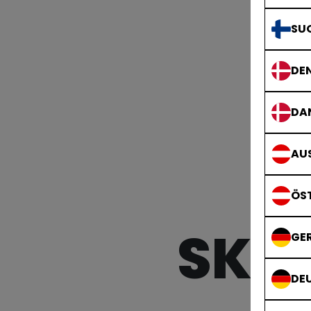
SU
DE
DA
AUS
ÖS
SKR
GE
DE