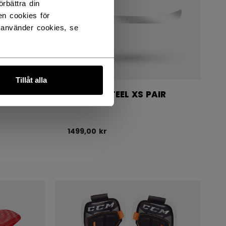
rbättra din
en cookies för
 använder cookies, se
Tillåt alla
STEP V-STEEL XS PAIR
RUNNERS
1499,00 kr