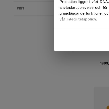
Prestation ligger i vårt DNA
användarupplevelse och för 
PRIS
grundläggande funktioner oc
vår
integritetspolicy
.
STE
RUN
1999