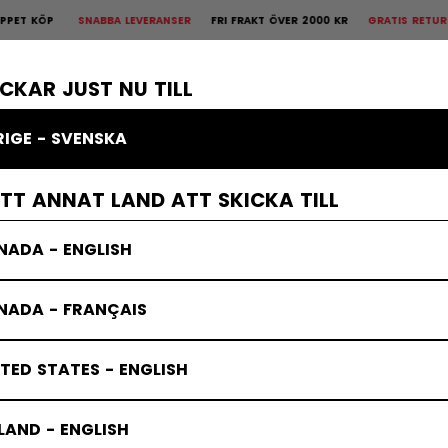
SNABBA LEVERANSER
FRI FRAKT ÖVER 2000 KR
GRATIS RETUR
30 DAG
is Retur
30 dagars öppet köp
×
KROPPSSKYDD
MÅLVAKT
KLÄDER
TILLBEHÖR
BANDY
REA
ICKAR JUST NU TILL
RIGE - SVENSKA
dskotillbehör
ETT ANNAT LAND ATT SKICKA TILL
NADA - ENGLISH
NADA - FRANÇAIS
TED STATES - ENGLISH
LAND - ENGLISH