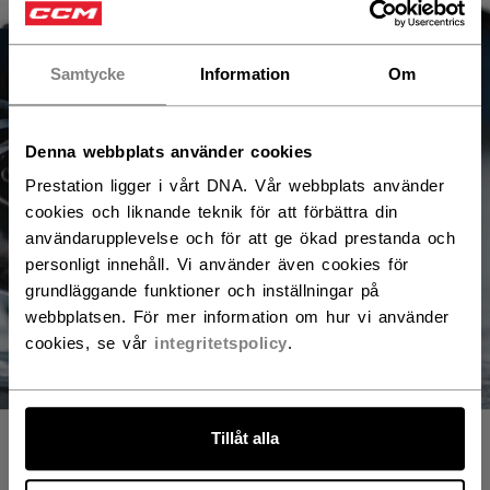
DANMARK - DANSK
Samtycke
Information
Om
AUSTRIA - ENGLISH
ÖSTERREICH - DEUTSCH
Denna webbplats använder cookies
GERMANY - ENGLISH
Prestation ligger i vårt DNA. Vår webbplats använder
cookies och liknande teknik för att förbättra din
DEUTSCHLAND - DEUTSCH
användarupplevelse och för att ge ökad prestanda och
personligt innehåll. Vi använder även cookies för
NORWAY - ENGLISH
grundläggande funktioner och inställningar på
webbplatsen. För mer information om hur vi använder
NORGE - NORSK
cookies, se vår
integritetspolicy
.
Tillåt alla