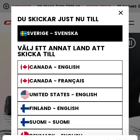
Pause the horizontal scroll animation.
BBA LEVERANSER
FRI FRAKT ÖVER 2000 KR
GRATIS RETUR
30 DAGARS Ö
Snabba leveranser
Fri frakt över 2000 kr
Grat
×
DU SKICKAR JUST NU TILL
SV
0
SVERIGE - SVENSKA
Pau
VÄLJ ETT ANNAT LAND ATT
SKICKA TILL
CANADA - ENGLISH
CANADA - FRANÇAIS
UNITED STATES - ENGLISH
FINLAND - ENGLISH
SUOMI - SUOMI
DENMARK - ENGLISH