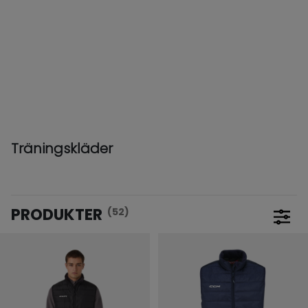
Träningskläder
PRODUKTER
(52)
Öppna