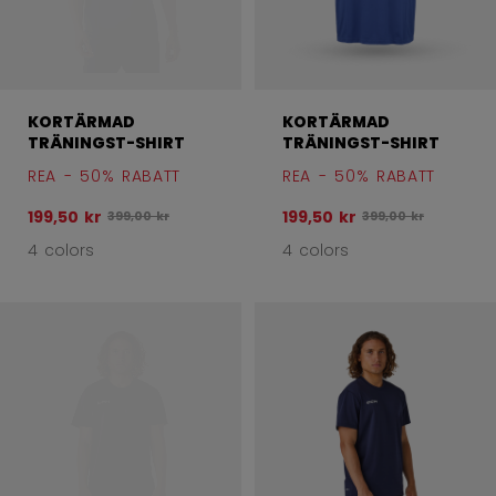
KORTÄRMAD
KORTÄRMAD
TRÄNINGST-SHIRT
TRÄNINGST-SHIRT
REA - 50% RABATT
REA - 50% RABATT
199,50 kr
199,50 kr
Ursprungligt pris före rabatt var
Ursprungligt pris fö
399,00 kr
399,00 kr
4 colors
4 colors