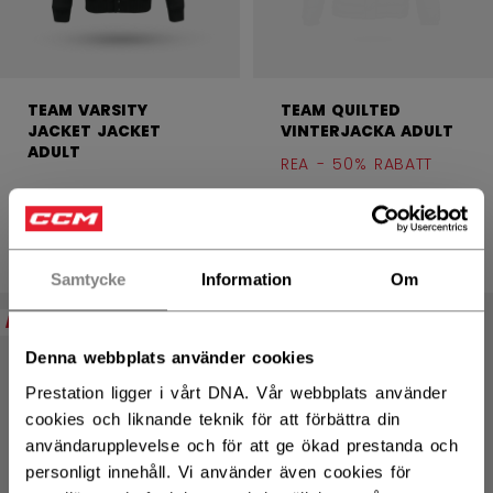
TEAM VARSITY
TEAM QUILTED
JACKET JACKET
VINTERJACKA ADULT
ADULT
REA - 50% RABATT
799,50 kr
Ursprungligt pris f
1599,00 kr
1499,00 kr
2 colors
1 color
Samtycke
Information
Om
REA
Denna webbplats använder cookies
Prestation ligger i vårt DNA. Vår webbplats använder
cookies och liknande teknik för att förbättra din
användarupplevelse och för att ge ökad prestanda och
personligt innehåll. Vi använder även cookies för