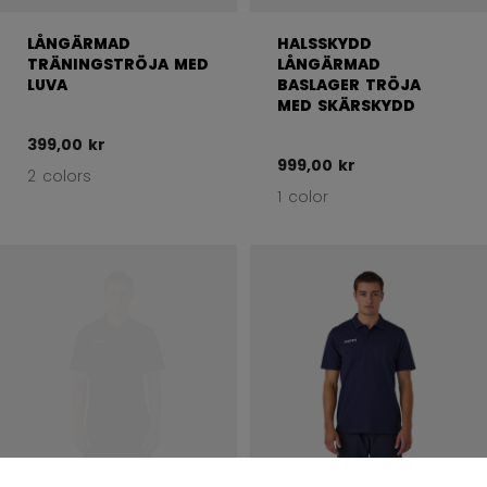
LÅNGÄRMAD
HALSSKYDD
TRÄNINGSTRÖJA MED
LÅNGÄRMAD
LUVA
BASLAGER TRÖJA
MED SKÄRSKYDD
399,00 kr
999,00 kr
2 colors
1 color