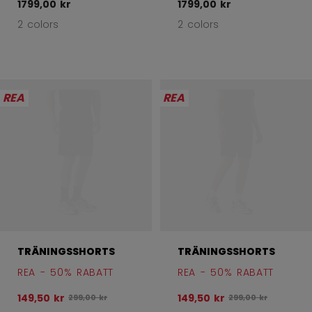
1799,00 kr
1799,00 kr
2 colors
2 colors
REA
REA
TRÄNINGSSHORTS
TRÄNINGSSHORTS
REA - 50% RABATT
REA - 50% RABATT
149,50 kr
149,50 kr
Ursprungligt pris före rabatt var
Ursprungligt pris f
299,00 kr
299,00 kr