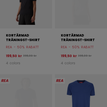
KORTÄRMAD
KORTÄRMAD
TRÄNINGST-SHIRT
TRÄNINGST-SHIRT
REA - 50% RABATT
REA - 50% RABATT
199,50 kr
199,50 kr
Ursprungligt pris före rabatt var
Ursprungligt pris fö
399,00 kr
399,00 kr
4 colors
4 colors
REA
REA