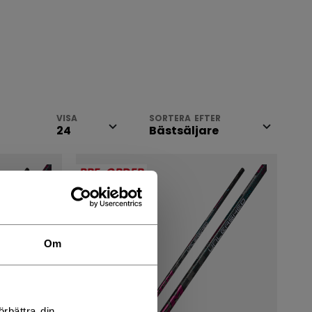
VISA
SORTERA EFTER
PRE-ORDER
Om
rbättra din