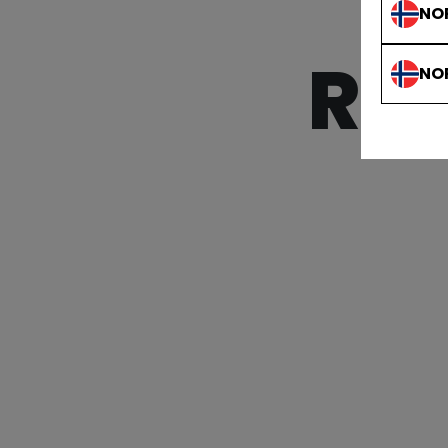
NO
RI
NO