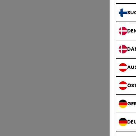
SU
DE
DA
AUS
ÖS
GE
DE