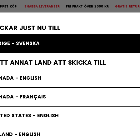
P
SNABBA LEVERANSER
FRI FRAKT ÖVER 2000 KR
GRATIS RETUR
30 DA
is Retur
30 dagars öppet köp
×
KROPPSSKYDD
MÅLVAKT
KLÄDER
TILLBEHÖR
BANDY
REA
ICKAR JUST NU TILL
RIGE - SVENSKA
ubbor
ETT ANNAT LAND ATT SKICKA TILL
NADA - ENGLISH
NADA - FRANÇAIS
TED STATES - ENGLISH
LAND - ENGLISH