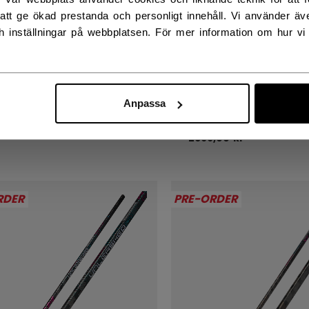
att ge ökad prestanda och personligt innehåll. Vi använder äv
h inställningar på webbplatsen. För mer information om hur vi
COR TRIGGER
RIBCOR TRIGGER
EASHED PRO
UNLEASHED PRO
KEYKLUBBA SENIOR
HOCKEYKLUBBA
INTERMEDIATE
Anpassa
,00 kr
2699,00 kr
RDER
PRE-ORDER