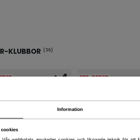
OR-KLUBBOR
(35)
RDER
PRE-ORDER
Information
 cookies
. Vår webbplats använder cookies och liknande teknik för att fö