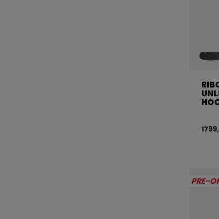
RIB
UNL
HOC
1799
PRE-O