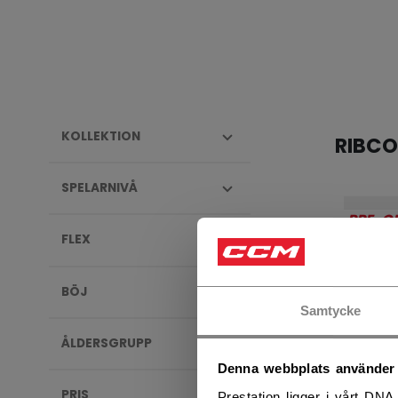
KOLLEKTION
RIBC
SPELARNIVÅ
PRE-O
FLEX
BÖJ
Samtycke
ÅLDERSGRUPP
Denna webbplats använder
PRIS
Prestation ligger i vårt DNA