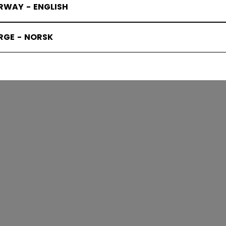
RWAY - ENGLISH
BCOR-KLUB
RGE - NORSK