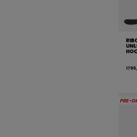
RIB
UNL
HOC
1799
PRE-O