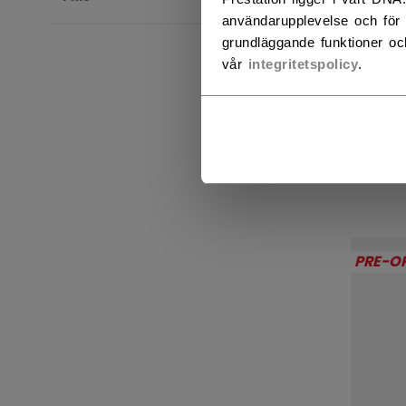
användarupplevelse och för 
grundläggande funktioner oc
vår
integritetspolicy
.
RIB
UNL
HOC
3199
PRE-O