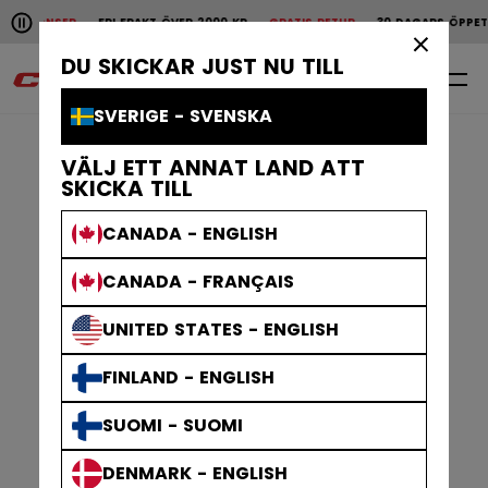
Pause the horizontal scroll animation.
SER
FRI FRAKT ÖVER 2000 KR
GRATIS RETUR
30 DAGARS ÖPPET KÖP
SN
Snabba leveranser
Fri frakt över 2000 kr
Grat
×
DU SKICKAR JUST NU TILL
0
SV
SVERIGE - SVENSKA
VÄLJ ETT ANNAT LAND ATT
SKICKA TILL
CANADA - ENGLISH
CANADA - FRANÇAIS
UNITED STATES - ENGLISH
FINLAND - ENGLISH
SUOMI - SUOMI
DENMARK - ENGLISH