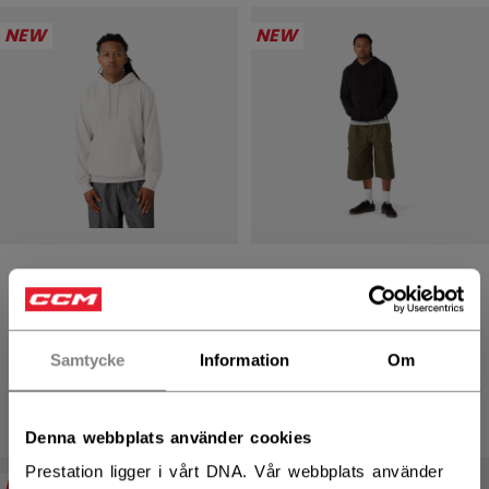
NEW
NEW
WE ARE HOCKEY
WE ARE HOCKEY
PULLOVER HOODIE
PULLOVER HOODIE
LUVTRÖJA
LUVTRÖJA
Samtycke
Information
Om
699,00 kr
699,00 kr
4 colors
4 colors
Denna webbplats använder cookies
Prestation ligger i vårt DNA. Vår webbplats använder
NEW
NEW