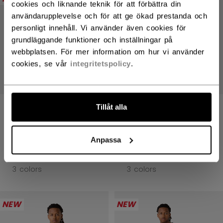
cookies och liknande teknik för att förbättra din
användarupplevelse och för att ge ökad prestanda och
personligt innehåll. Vi använder även cookies för
grundläggande funktioner och inställningar på
webbplatsen. För mer information om hur vi använder
cookies, se vår
integritetspolicy
.
Tillåt alla
WE ARE HOCKEY
WE ARE HOCKEY
SWEATSHIRT
SWEATSHIRT
RUNDHALS
RUNDHALS
Anpassa
599,00 kr
599,00 kr
3 colors
3 colors
NEW
NEW