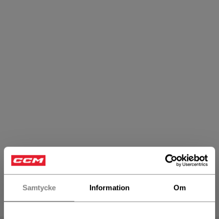
Hockeytejp
Samtycke
Information
Om
PRODUKTER
(16)
Öppna