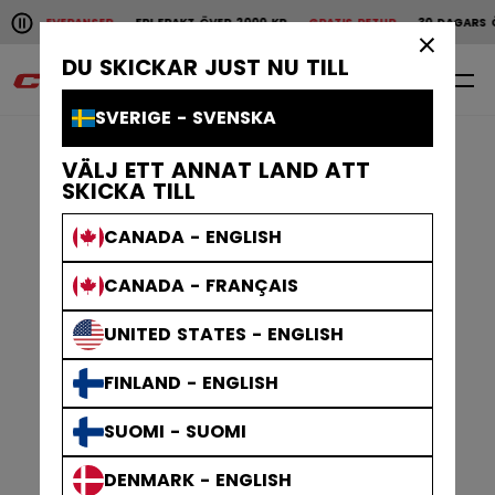
Pause the horizontal scroll animation.
BA LEVERANSER
FRI FRAKT ÖVER 2000 KR
GRATIS RETUR
30 DAGARS ÖPP
Snabba leveranser
Fri frakt över 2000 kr
Grat
×
DU SKICKAR JUST NU TILL
0
SV
SVERIGE - SVENSKA
VÄLJ ETT ANNAT LAND ATT
SKICKA TILL
CANADA - ENGLISH
CANADA - FRANÇAIS
UNITED STATES - ENGLISH
FINLAND - ENGLISH
SUOMI - SUOMI
DENMARK - ENGLISH