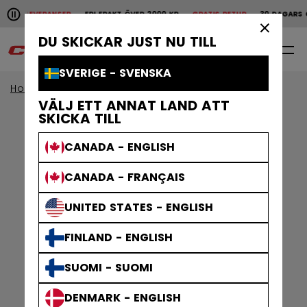
Pause the horizontal scroll animation.
ABBA LEVERANSER
FRI FRAKT ÖVER 2000 KR
GRATIS RETUR
30 DAGARS Ö
Snabba leveranser
Fri frakt över 2000 kr
Grat
×
DU SKICKAR JUST NU TILL
0
SV
SVERIGE - SVENSKA
Home
Kläder
Gamewear
Jerseys
VÄLJ ETT ANNAT LAND ATT
SKICKA TILL
CANADA - ENGLISH
CANADA - FRANÇAIS
UNITED STATES - ENGLISH
FINLAND - ENGLISH
SUOMI - SUOMI
DENMARK - ENGLISH