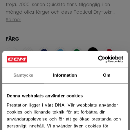
tröja. 7000-serien Quicklite finns tillgänglig i en
mängd olika färger och dess Tactical Dry-tekn...
Se mer
FÄRG
selected
Samtycke
Information
Om
STORLEK
STORLEKSGUIDE
Denna webbplats använder cookies
INTG
SRG
S
M
L
not.available
not.available
not.availabl
Prestation ligger i vårt DNA. Vår webbplats använder
XL
2XL
cookies och liknande teknik för att förbättra din
not.available
användarupplevelse och för att ge ökad prestanda och
personligt innehåll. Vi använder även cookies för