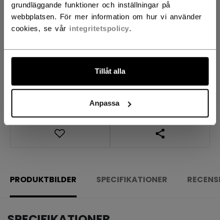
ANTAL
grundläggande funktioner och inställningar på
webbplatsen. För mer information om hur vi använder
cookies, se vår
integritetspolicy
.
LÄGG I VARUKORG
HITTA I BUTIK
Tillåt alla
Leveransvillkor
Fria returer
Anpassa
ÖPPNA LÄNKAR 
PRODUKTBILDER
SPECIFIKATIONER
RECENS
SPECIFIKATIONER