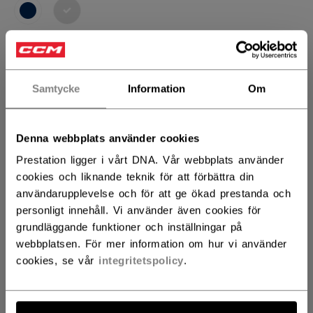
selected
STORLEK
STORLEKSGUIDE
Samtycke
Information
Om
80
ANTAL
Denna webbplats använder cookies
Prestation ligger i vårt DNA. Vår webbplats använder
cookies och liknande teknik för att förbättra din
LÄGG I VARUKORG
användarupplevelse och för att ge ökad prestanda och
personligt innehåll. Vi använder även cookies för
HITTA I BUTIK
grundläggande funktioner och inställningar på
webbplatsen. För mer information om hur vi använder
cookies, se vår
integritetspolicy
.
Leveransvillkor
Fria returer