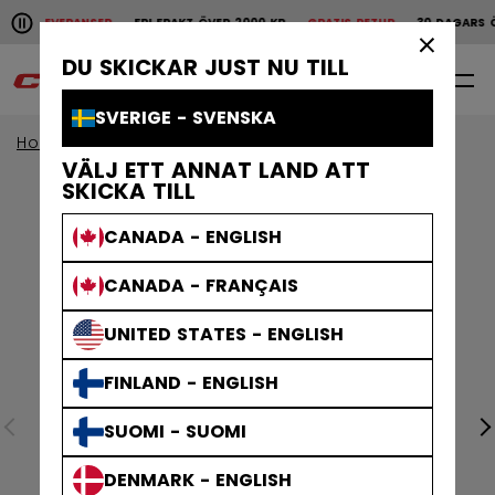
Pause the horizontal scroll animation.
ABBA LEVERANSER
FRI FRAKT ÖVER 2000 KR
GRATIS RETUR
30 DAGARS Ö
Snabba leveranser
Fri frakt över 2000 kr
Grat
×
DU SKICKAR JUST NU TILL
0
SV
SVERIGE - SVENSKA
Home
Kläder
VÄLJ ETT ANNAT LAND ATT
SKICKA TILL
CANADA - ENGLISH
CANADA - FRANÇAIS
UNITED STATES - ENGLISH
FINLAND - ENGLISH
SUOMI - SUOMI
DENMARK - ENGLISH