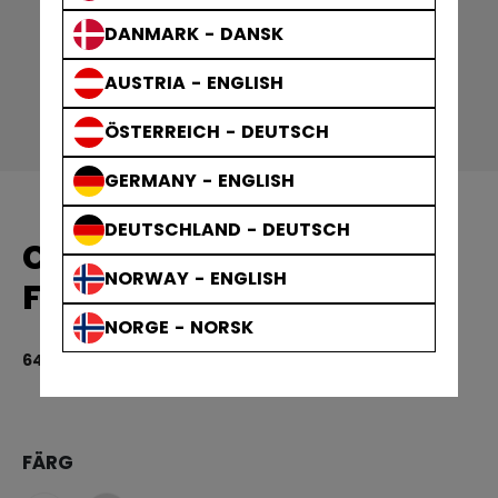
DANMARK - DANSK
AUSTRIA - ENGLISH
ÖSTERREICH - DEUTSCH
GERMANY - ENGLISH
DEUTSCHLAND - DEUTSCH
CCM MATCHTRÖJA
NORWAY - ENGLISH
FINLAND REPLICA BABY
NORGE - NORSK
649,00 kr
4,
FÄRG