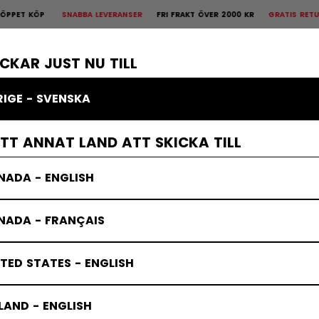
 KÖP
SNABBA LEVERANSER
FRI FRAKT ÖVER 2000 KR
GRATIS RETUR
3
is Retur
30 dagars öppet köp
×
KROPPSSKYDD
MÅLVAKT
KLÄDER
TILLBEHÖR
BANDY
REA
ICKAR JUST NU TILL
RIGE - SVENSKA
ETT ANNAT LAND ATT SKICKA TILL
NADA - ENGLISH
NADA - FRANÇAIS
TED STATES - ENGLISH
LAND - ENGLISH