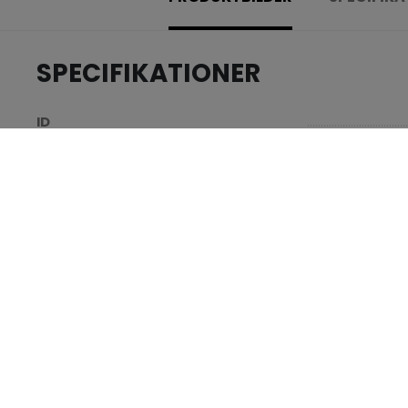
SPECIFIKATIONER
.....................................
ID
.....................................
AGE GROUP
.....................................
COLLECTION
RECENSIONER