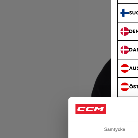
SU
DE
DA
AUS
ÖS
GE
DE
Samtycke