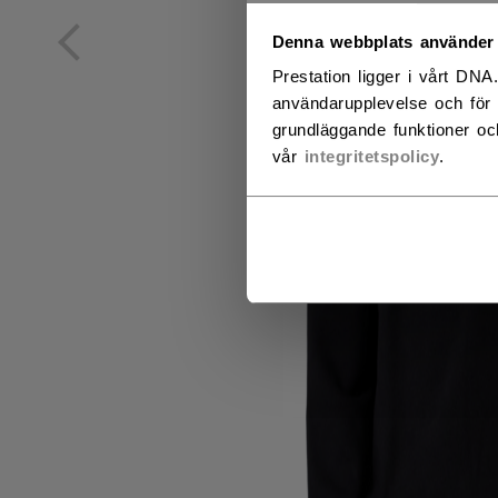
NO
Denna webbplats använder
Prestation ligger i vårt DNA
NO
användarupplevelse och för 
grundläggande funktioner oc
vår
integritetspolicy
.