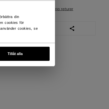
Leveransvillkor
Fria returer
rbättra din
en cookies för
ÖPPNA LÄNKAR TIL
 använder cookies, se
Tillåt alla