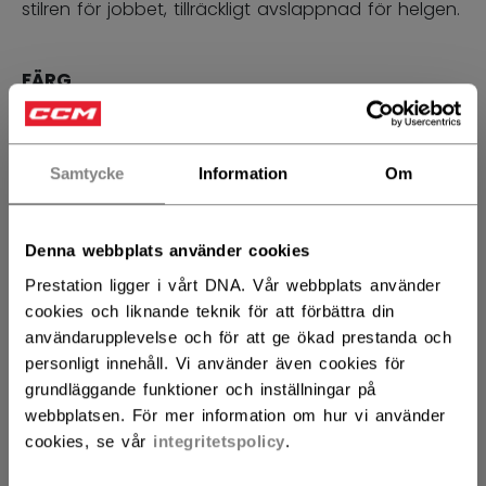
stilren för jobbet, tillräckligt avslappnad för helgen.
FÄRG
selected
Samtycke
Information
Om
STORLEK
STORLEKSGUIDE
Denna webbplats använder cookies
S
M
L
XL
2XL
not.available
Prestation ligger i vårt DNA. Vår webbplats använder
cookies och liknande teknik för att förbättra din
ANTAL
användarupplevelse och för att ge ökad prestanda och
personligt innehåll. Vi använder även cookies för
grundläggande funktioner och inställningar på
LÄGG I VARUKORG
webbplatsen. För mer information om hur vi använder
cookies, se vår
integritetspolicy
.
HITTA I BUTIK