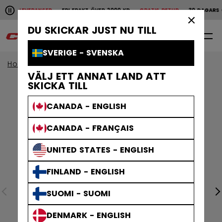
Pause the horizontal scroll animation.
ABBA LEVERANSER
FRI FRAKT ÖVER 2000 KR
GRATIS RETUR
30 DAGARS 
Snabba leveranser
Fri frakt över 2000 kr
Grat
×
DU SKICKAR JUST NU TILL
0
SV
SVERIGE - SVENSKA
Home
Kläder
VÄLJ ETT ANNAT LAND ATT
SKICKA TILL
CANADA - ENGLISH
CANADA - FRANÇAIS
UNITED STATES - ENGLISH
FINLAND - ENGLISH
SUOMI - SUOMI
DENMARK - ENGLISH