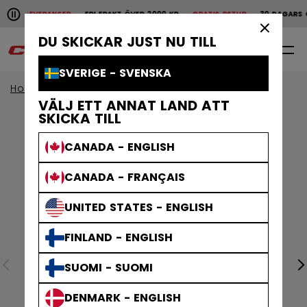
Pause the horizontal scroll animation.
ABBA LEVERANSER
FRI FRAKT ÖVER 2000 KR
GRATIS RETUR
30 DAGARS Ö
Snabba leveranser
Fri frakt över 2000 kr
Grat
×
DU SKICKAR JUST NU TILL
0
SV
SVERIGE - SVENSKA
Home
Kläder
VÄLJ ETT ANNAT LAND ATT
SKICKA TILL
CANADA - ENGLISH
CANADA - FRANÇAIS
UNITED STATES - ENGLISH
FINLAND - ENGLISH
SUOMI - SUOMI
DENMARK - ENGLISH