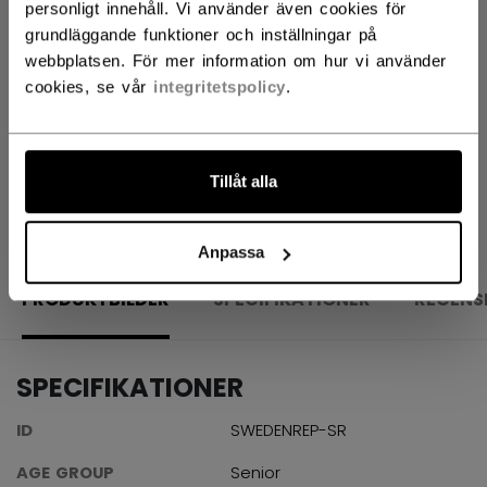
personligt innehåll. Vi använder även cookies för
grundläggande funktioner och inställningar på
HITTA I BUTIK
webbplatsen. För mer information om hur vi använder
cookies, se vår
integritetspolicy
.
Leveransvillkor
Fria returer
Tillåt alla
ÖPPNA LÄNKAR 
Anpassa
PRODUKTBILDER
SPECIFIKATIONER
RECENS
SPECIFIKATIONER
ID
SWEDENREP-SR
AGE GROUP
Senior