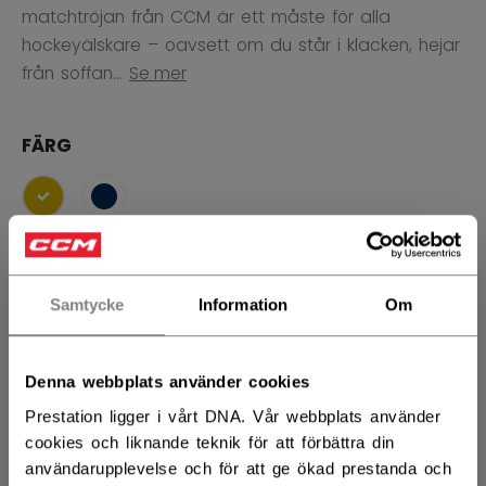
matchtröjan från CCM är ett måste för alla
hockeyälskare – oavsett om du står i klacken, hejar
från soffan...
Se mer
FÄRG
selected
STORLEK
STORLEKSGUIDE
Samtycke
Information
Om
S
M
L
XL
2XL
Denna webbplats använder cookies
ANTAL
Prestation ligger i vårt DNA. Vår webbplats använder
cookies och liknande teknik för att förbättra din
användarupplevelse och för att ge ökad prestanda och
LÄGG I VARUKORG