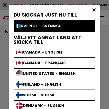
Pause the horizontal scroll animation.
ABBA LEVERANSER
FRI FRAKT ÖVER 2000 KR
GRATIS RETUR
30 DAGARS Ö
Snabba leveranser
Fri frakt över 2000 kr
Grat
×
DU SKICKAR JUST NU TILL
0
SV
SVERIGE - SVENSKA
Home
Kläder
Herr
Träningskläder
VÄLJ ETT ANNAT LAND ATT
SKICKA TILL
CANADA - ENGLISH
CANADA - FRANÇAIS
UNITED STATES - ENGLISH
FINLAND - ENGLISH
SUOMI - SUOMI
DENMARK - ENGLISH