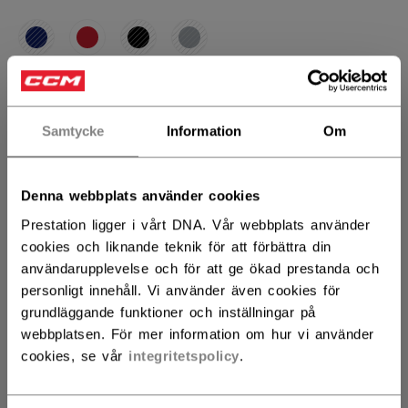
STORLEK
STORLEKSGUIDE
Samtycke
Information
Om
S
M
L
XL
not.available
not.available
not.available
Denna webbplats använder cookies
ANTAL
Prestation ligger i vårt DNA. Vår webbplats använder
cookies och liknande teknik för att förbättra din
användarupplevelse och för att ge ökad prestanda och
LÄGG I VARUKORG
personligt innehåll. Vi använder även cookies för
grundläggande funktioner och inställningar på
HITTA I BUTIK
webbplatsen. För mer information om hur vi använder
cookies, se vår
integritetspolicy
.
Leveransvillkor
Fria returer