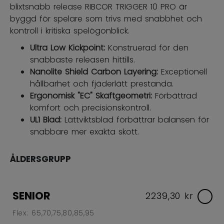
blixtsnabb release RIBCOR TRIGGER 10 PRO är
byggd för spelare som trivs med snabbhet och
kontroll i kritiska spelögonblick.
Ultra Low Kickpoint:
Konstruerad för den
snabbaste releasen hittills.
Nanolite Shield Carbon Layering:
Exceptionell
hållbarhet och fjäderlätt prestanda.
Ergonomisk "EC" Skaftgeometri:
Förbättrad
komfort och precisionskontroll.
UL1 Blad:
Lättviktsblad förbättrar balansen för
snabbare mer exakta skott.
ÅLDERSGRUPP
SENIOR
2239,30 kr
Flex: 65,70,75,80,85,95