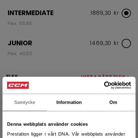
INTERMEDIATE
1889,30 kr
Flex: 55,65
JUNIOR
1469,30 kr
Flex: 40,50
FLEX
HITTA RÄTT FLEX
55
65
Samtycke
Information
Om
FATTNING
R
L
Denna webbplats använder cookies
Prestation ligger i vårt DNA. Vår webbplats använder