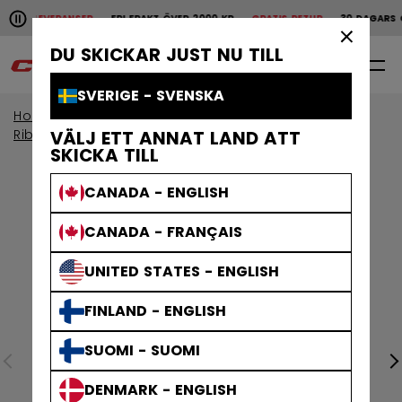
Pause the horizontal scroll animation.
BBA LEVERANSER
FRI FRAKT ÖVER 2000 KR
GRATIS RETUR
30 DAGARS ÖP
Snabba leveranser
Fri frakt över 2000 kr
Grat
×
DU SKICKAR JUST NU TILL
0
SV
SVERIGE - SVENSKA
Home
Klubbor
Visa alla klubbor
Ribcor-klubbor
VÄLJ ETT ANNAT LAND ATT
SKICKA TILL
CANADA - ENGLISH
CANADA - FRANÇAIS
UNITED STATES - ENGLISH
FINLAND - ENGLISH
SUOMI - SUOMI
DENMARK - ENGLISH