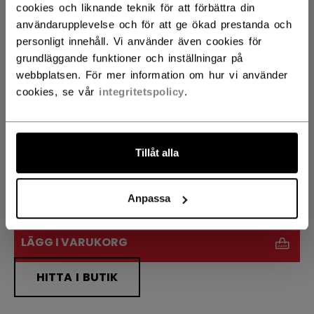
cookies och liknande teknik för att förbättra din
BÖJ
HITTA RÄTT BÖJ
användarupplevelse och för att ge ökad prestanda och
personligt innehåll. Vi använder även cookies för
90TM
28
29
88
P28+
not.available
grundläggande funktioner och inställningar på
P29+
webbplatsen. För mer information om hur vi använder
cookies, se vår
integritetspolicy
.
KLUBBLÄNGD
55.00
57.00
Tillåt alla
ANTAL
Anpassa
LÄGG I VARUKORG
HITTA I BUTIK