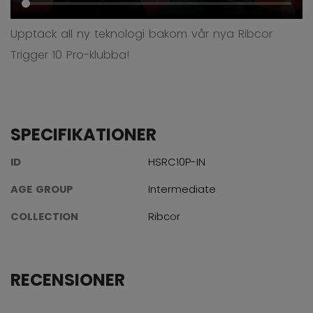
Upptäck all ny teknologi bakom vår nya Ribcor
Trigger 10 Pro-klubba!
SPECIFIKATIONER
ID
HSRC10P-IN
AGE GROUP
Intermediate
COLLECTION
Ribcor
RECENSIONER