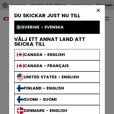
Pause the horizontal scroll animation.
ABBA LEVERANSER
FRI FRAKT ÖVER 2000 KR
GRATIS RETUR
30 DAGARS Ö
Snabba leveranser
Fri frakt över 2000 kr
Grat
×
DU SKICKAR JUST NU TILL
0
SV
SVERIGE - SVENSKA
VÄLJ ETT ANNAT LAND ATT
SKICKA TILL
CANADA - ENGLISH
CANADA - FRANÇAIS
UNITED STATES - ENGLISH
FINLAND - ENGLISH
SUOMI - SUOMI
DENMARK - ENGLISH