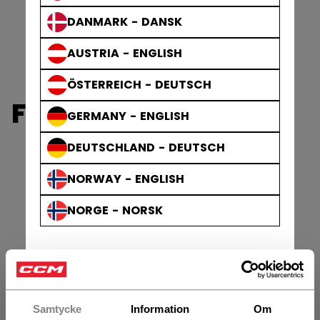
DANMARK - DANSK
AUSTRIA - ENGLISH
ÖSTERREICH - DEUTSCH
FTW AXELSKYDD
GERMANY - ENGLISH
DEUTSCHLAND - DEUTSCH
NORWAY - ENGLISH
NORGE - NORSK
Samtycke
Information
Om