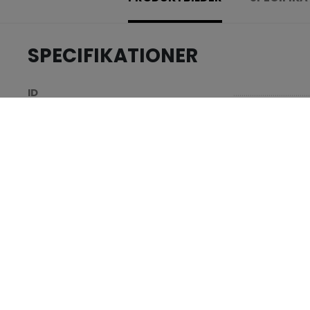
SPECIFIKATIONER
.....................................
ID
.....................................
AGE GROUP
.....................................
COLLECTION
RECENSIONER