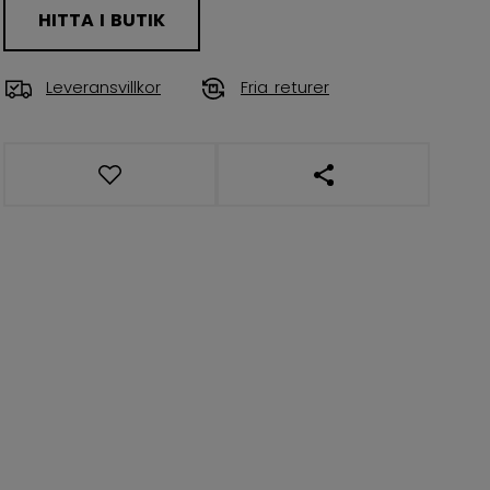
HITTA I BUTIK
Leveransvillkor
Fria returer
ÖPPNA LÄNKAR TIL