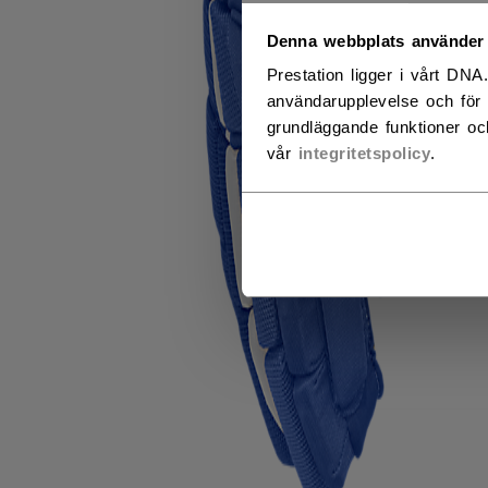
NO
Denna webbplats använder
Prestation ligger i vårt DNA
NO
användarupplevelse och för 
grundläggande funktioner oc
vår
integritetspolicy
.