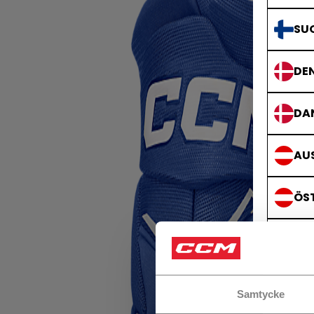
SU
DE
DA
AUS
ÖS
GE
DE
Samtycke