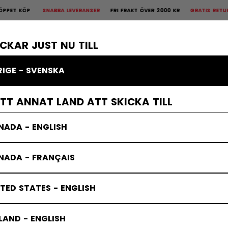
 KÖP
SNABBA LEVERANSER
FRI FRAKT ÖVER 2000 KR
GRATIS RETUR
30
is Retur
30 dagars öppet köp
×
KROPPSSKYDD
MÅLVAKT
KLÄDER
TILLBEHÖR
BANDY
REA
ICKAR JUST NU TILL
RIGE - SVENSKA
tspeed-skydd
ETT ANNAT LAND ATT SKICKA TILL
NADA - ENGLISH
NADA - FRANÇAIS
TED STATES - ENGLISH
LAND - ENGLISH