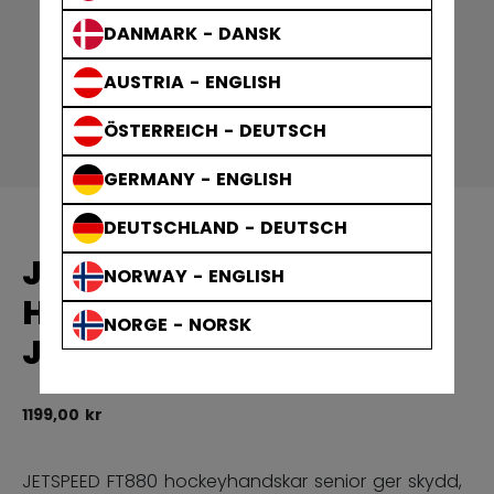
DANMARK - DANSK
AUSTRIA - ENGLISH
ÖSTERREICH - DEUTSCH
GERMANY - ENGLISH
DEUTSCHLAND - DEUTSCH
JETSPEED FT880
NORWAY - ENGLISH
HOCKEYHANDSKAR
NORGE - NORSK
JUNIOR
1199,00 kr
4,
JETSPEED FT880 hockeyhandskar senior ger skydd,