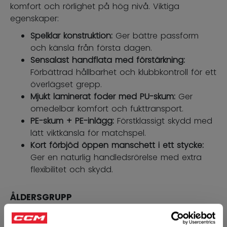
komfort och rörlighet på hög nivå. Viktiga
egenskaper:
Spelklar konstruktion:
Ger bättre passform
och känsla från första dagen.
Sensalast handflata med förstärkning:
Förbättrad hållbarhet och klubbkontroll för ett
överlägset grepp.
Mjukt laminerat foder med PU-skum:
Ger
omedelbar komfort och fukttransport.
PE-skum + PE-inlägg:
Förstklassigt skydd med
lätt viktkänsla för matchspel.
Kort förbjöd öppen manschett i ett stycke:
Ger en naturlig handledsrörelse med extra
flexibilitet och skydd.
ÅLDERSGRUPP