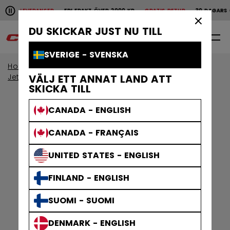
Pause the horizontal scroll animation.
ABBA LEVERANSER
FRI FRAKT ÖVER 2000 KR
GRATIS RETUR
30 DAGARS Ö
Snabba leveranser
Fri frakt över 2000 kr
Grat
×
DU SKICKAR JUST NU TILL
0
SV
SVERIGE - SVENSKA
Home
Kroppsskydd
Visa efter kollektion
Jetspeed-skydd
VÄLJ ETT ANNAT LAND ATT
SKICKA TILL
CANADA - ENGLISH
CANADA - FRANÇAIS
UNITED STATES - ENGLISH
FINLAND - ENGLISH
SUOMI - SUOMI
DENMARK - ENGLISH