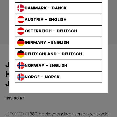
DANMARK - DANSK
AUSTRIA - ENGLISH
ÖSTERREICH - DEUTSCH
GERMANY - ENGLISH
DEUTSCHLAND - DEUTSCH
JETSPEED FT880
NORWAY - ENGLISH
HOCKEYHANDSKAR
NORGE - NORSK
JUNIOR
1199,00 kr
4,
JETSPEED FT880 hockeyhandskar senior ger skydd,