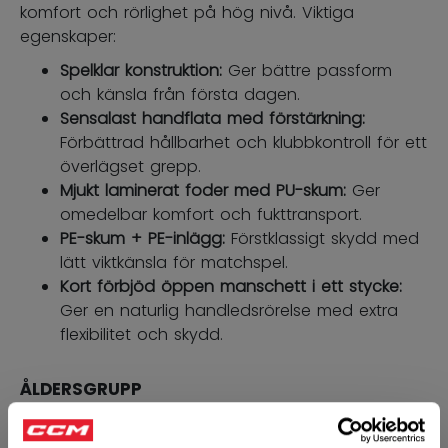
komfort och rörlighet på hög nivå. Viktiga
egenskaper:
Spelklar konstruktion:
Ger bättre passform
och känsla från första dagen.
Sensalast handflata med förstärkning:
Förbättrad hållbarhet och klubbkontroll för ett
överlägset grepp.
Mjukt laminerat foder med PU-skum:
Ger
omedelbar komfort och fukttransport.
PE-skum + PE-inlägg:
Förstklassigt skydd med
lätt viktkänsla för matchspel.
Kort förbjöd öppen manschett i ett stycke:
Ger en naturlig handledsrörelse med extra
flexibilitet och skydd.
ÅLDERSGRUPP