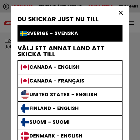
Pause the horizontal scroll animation.
ABBA LEVERANSER
FRI FRAKT ÖVER 2000 KR
GRATIS RETUR
30 DAGARS Ö
Snabba leveranser
Fri frakt över 2000 kr
Grat
×
DU SKICKAR JUST NU TILL
0
SV
SVERIGE - SVENSKA
Home
Kroppsskydd
Visa efter kollektion
Jetspeed-skydd
VÄLJ ETT ANNAT LAND ATT
SKICKA TILL
CANADA - ENGLISH
CANADA - FRANÇAIS
UNITED STATES - ENGLISH
FINLAND - ENGLISH
SUOMI - SUOMI
DENMARK - ENGLISH