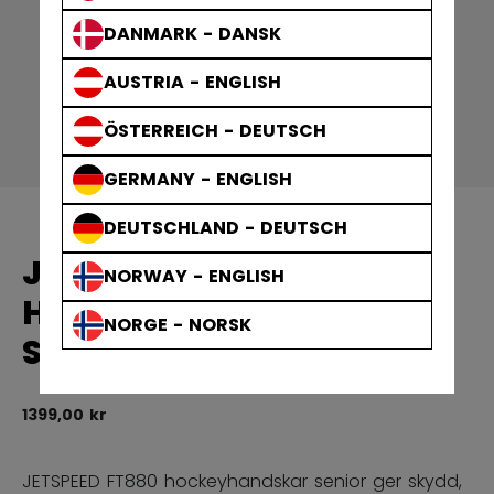
DANMARK - DANSK
AUSTRIA - ENGLISH
ÖSTERREICH - DEUTSCH
GERMANY - ENGLISH
DEUTSCHLAND - DEUTSCH
JETSPEED FT880
NORWAY - ENGLISH
HOCKEYHANDSKAR
NORGE - NORSK
SENIOR
1399,00 kr
4,
JETSPEED FT880 hockeyhandskar senior ger skydd,