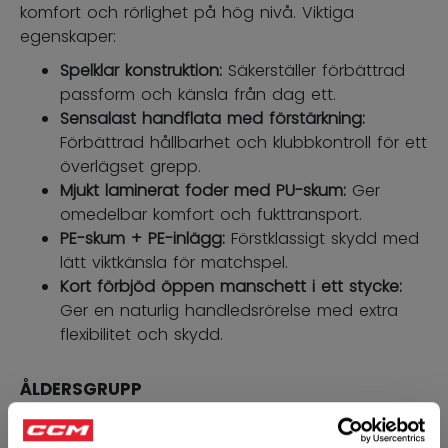
komfort och rörlighet på hög nivå. Viktiga
egenskaper:
Spelklar konstruktion:
Säkerställer förbättrad
passform och känsla från dag ett.
Sensalast handflata med förstärkning:
Förbättrad hållbarhet och klubbkontroll för ett
överlägset grepp.
Mjukt laminerat foder med PU-skum:
Ger
omedelbar komfort och fukttransport.
PE-skum + PE-inlägg:
Förstklassigt skydd med
lätt viktkänsla för matchspel.
Kort förbjöd öppen manschett i ett stycke:
Ger en naturlig handledsrörelse med extra
flexibilitet och skydd.
ÅLDERSGRUPP