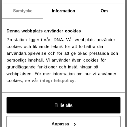
SENIOR
1399,00 kr
Samtycke
Information
Om
JUNIOR
1199,00 kr
Denna webbplats använder cookies
Prestation ligger i vårt DNA. Vår webbplats använder
cookies och liknande teknik för att förbättra din
FÄRG
användarupplevelse och för att ge ökad prestanda och
personligt innehåll. Vi använder även cookies för
grundläggande funktioner och inställningar på
webbplatsen. För mer information om hur vi använder
selected
cookies, se vår
integritetspolicy
.
STORLEK
STORLEKSGUIDE
Tillåt alla
13
14
15
Anpassa