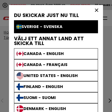
Pause the horizontal scroll animation.
ABBA LEVERANSER
FRI FRAKT ÖVER 2000 KR
GRATIS RETUR
30 DAGARS Ö
Snabba leveranser
Fri frakt över 2000 kr
Grat
×
DU SKICKAR JUST NU TILL
0
SV
SVERIGE - SVENSKA
Home
Kroppsskydd
Visa efter kollektion
Tacks-skydd
VÄLJ ETT ANNAT LAND ATT
SKICKA TILL
CANADA - ENGLISH
CANADA - FRANÇAIS
UNITED STATES - ENGLISH
FINLAND - ENGLISH
SUOMI - SUOMI
DENMARK - ENGLISH