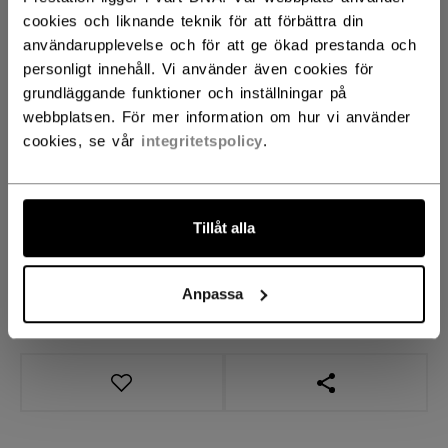
STORLEK
STORLEKSGUIDE
cookies och liknande teknik för att förbättra din
användarupplevelse och för att ge ökad prestanda och
13
14
15
not.available
not.available
not.available
personligt innehåll. Vi använder även cookies för
grundläggande funktioner och inställningar på
ANTAL
webbplatsen. För mer information om hur vi använder
cookies, se vår
integritetspolicy
.
LÄGG I VARUKORG
Tillåt alla
HITTA I BUTIK
Anpassa
Leveransvillkor
Fria returer
ÖPPNA LÄNKAR 