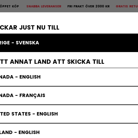
 KÖP
SNABBA LEVERANSER
FRI FRAKT ÖVER 2000 KR
GRATIS RETUR
3
is Retur
30 dagars öppet köp
×
KROPPSSKYDD
MÅLVAKT
KLÄDER
TILLBEHÖR
BANDY
REA
ICKAR JUST NU TILL
RIGE - SVENSKA
ETT ANNAT LAND ATT SKICKA TILL
NADA - ENGLISH
NADA - FRANÇAIS
TED STATES - ENGLISH
LAND - ENGLISH