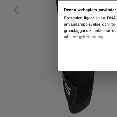
NO
Denna webbplats använder
Prestation ligger i vårt DNA
NO
användarupplevelse och för 
grundläggande funktioner oc
vår
integritetspolicy
.