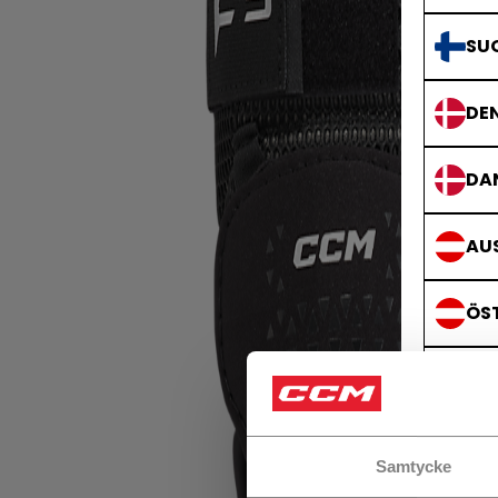
SU
DE
DA
AUS
ÖS
GE
DE
Samtycke