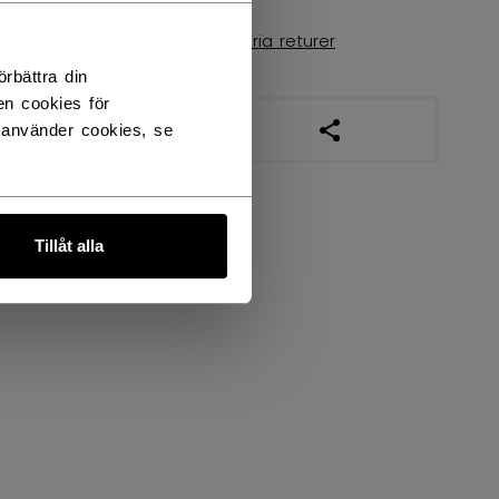
Leveransvillkor
Fria returer
rbättra din
en cookies för
ÖPPNA LÄNKAR TIL
 använder cookies, se
Tillåt alla