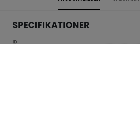
SPECIFIKATIONER
.....................................
ID
.....................................
AGE GROUP
.....................................
COLLECTION
RECENSIONER