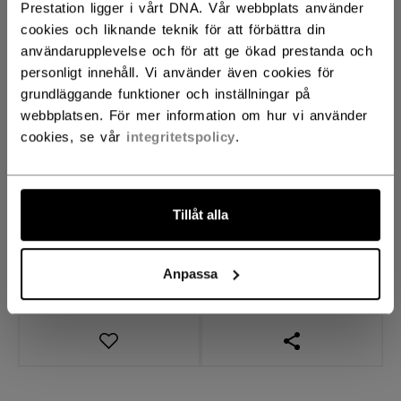
BREDD
Prestation ligger i vårt DNA. Vår webbplats använder
cookies och liknande teknik för att förbättra din
Regular
Wide
not.available
användarupplevelse och för att ge ökad prestanda och
personligt innehåll. Vi använder även cookies för
grundläggande funktioner och inställningar på
ANTAL
webbplatsen. För mer information om hur vi använder
cookies, se vår
integritetspolicy
.
LÄGG I VARUKORG
HITTA I BUTIK
Tillåt alla
Leveransvillkor
Fria returer
Anpassa
ÖPPNA LÄNKAR 