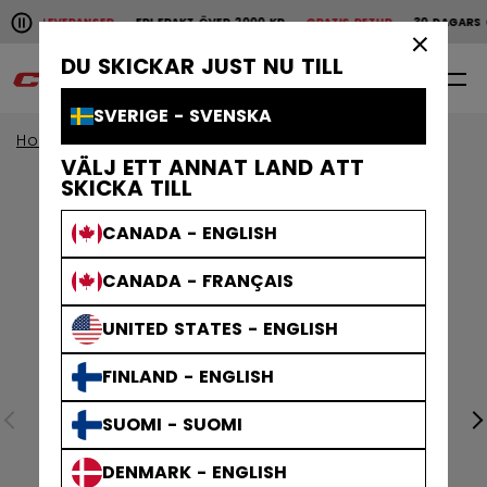
Pause the horizontal scroll animation.
ABBA LEVERANSER
FRI FRAKT ÖVER 2000 KR
GRATIS RETUR
30 DAGARS Ö
Snabba leveranser
Fri frakt över 2000 kr
Grat
×
DU SKICKAR JUST NU TILL
0
SV
SVERIGE - SVENSKA
Home
Skridskor
VÄLJ ETT ANNAT LAND ATT
SKICKA TILL
CANADA - ENGLISH
CANADA - FRANÇAIS
UNITED STATES - ENGLISH
FINLAND - ENGLISH
SUOMI - SUOMI
DENMARK - ENGLISH