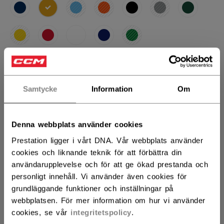
selected
STORLEK
STORLEKSGUIDE
Samtycke
Information
Om
OSFA
ANTAL
Denna webbplats använder cookies
Prestation ligger i vårt DNA. Vår webbplats använder
cookies och liknande teknik för att förbättra din
LÄGG I VARUKORG
användarupplevelse och för att ge ökad prestanda och
personligt innehåll. Vi använder även cookies för
HITTA I BUTIK
grundläggande funktioner och inställningar på
webbplatsen. För mer information om hur vi använder
cookies, se vår
integritetspolicy
.
Leveransvillkor
Fria returer