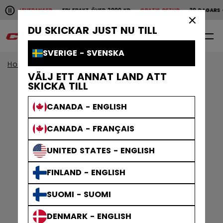
Pause the horizontal scroll animation.
ABBA LEVERANSER
FRI FRAKT ÖVER 2000 KR
GRATIS RETUR
30 DAGARS Ö
Snabba leveranser
Fri frakt över 2000 kr
Grat
×
DU SKICKAR JUST NU TILL
0
SV
SVERIGE - SVENSKA
Home
Kläder
Gamewear
strumpor
VÄLJ ETT ANNAT LAND ATT
SKICKA TILL
CANADA - ENGLISH
CANADA - FRANÇAIS
UNITED STATES - ENGLISH
FINLAND - ENGLISH
SUOMI - SUOMI
DENMARK - ENGLISH