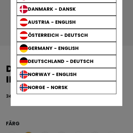
DANMARK - DANSK
AUSTRIA - ENGLISH
ÖSTERREICH - DEUTSCH
GERMANY - ENGLISH
DEUTSCHLAND - DEUTSCH
DAMASKER
NORWAY - ENGLISH
INTERMEDIATE
NORGE - NORSK
349,00 kr
4,
FÄRG