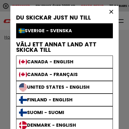
Pause the horizontal scroll animation.
ABBA LEVERANSER
FRI FRAKT ÖVER 2000 KR
GRATIS RETUR
30 DAGARS Ö
Snabba leveranser
Fri frakt över 2000 kr
Grat
×
DU SKICKAR JUST NU TILL
0
SV
SVERIGE - SVENSKA
Home
Tillbehör
VÄLJ ETT ANNAT LAND ATT
SKICKA TILL
CANADA - ENGLISH
CANADA - FRANÇAIS
UNITED STATES - ENGLISH
FINLAND - ENGLISH
SUOMI - SUOMI
DENMARK - ENGLISH