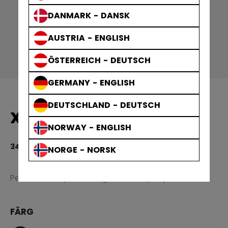
DANMARK - DANSK
AUSTRIA - ENGLISH
ÖSTERREICH - DEUTSCH
GERMANY - ENGLISH
DEUTSCHLAND - DEUTSCH
X30 HALSSKYDD SENIOR
NORWAY - ENGLISH
349,00 kr
NORGE - NORSK
3,
Perfekt halsskydd för dig som är nybörjare.
FÄRG