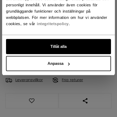
STORLEK
STORLEKSGUIDE
personligt innehåll. Vi använder även cookies för
grundläggande funktioner och inställningar på
S
M
L
XL
2XL
webbplatsen. För mer information om hur vi använder
cookies, se vår
integritetspolicy
.
ANTAL
Tillåt alla
LÄGG I VARUKORG
HITTA I BUTIK
Anpassa
Leveransvillkor
Fria returer
ÖPPNA LÄNKAR 