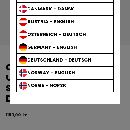
DANMARK - DANSK
AUSTRIA - ENGLISH
ÖSTERREICH - DEUTSCH
GERMANY - ENGLISH
DEUTSCHLAND - DEUTSCH
CCM FTW
NORWAY - ENGLISH
UNDERSTÄLLSBYXA MED
SKÄRSKYDD OCH SUSP
NORGE - NORSK
DAM SENIOR
1199,00 kr
4,