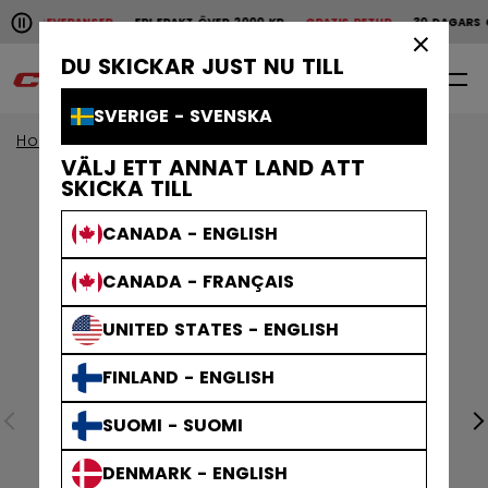
Pause the horizontal scroll animation.
ABBA LEVERANSER
FRI FRAKT ÖVER 2000 KR
GRATIS RETUR
30 DAGARS Ö
Snabba leveranser
Fri frakt över 2000 kr
Grat
×
DU SKICKAR JUST NU TILL
0
SV
SVERIGE - SVENSKA
Home
Tillbehör
VÄLJ ETT ANNAT LAND ATT
SKICKA TILL
CANADA - ENGLISH
CANADA - FRANÇAIS
UNITED STATES - ENGLISH
FINLAND - ENGLISH
SUOMI - SUOMI
DENMARK - ENGLISH