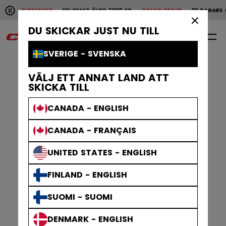
Pause the horizontal scroll animation.
ABBA LEVERANSER
FRI FRAKT ÖVER 2000 KR
GRATIS RETUR
30 DAGARS Ö
Snabba leveranser
Fri frakt över 2000 kr
Grat
×
DU SKICKAR JUST NU TILL
0
SV
SVERIGE - SVENSKA
VÄLJ ETT ANNAT LAND ATT
SKICKA TILL
CANADA - ENGLISH
CANADA - FRANÇAIS
UNITED STATES - ENGLISH
FINLAND - ENGLISH
SUOMI - SUOMI
DENMARK - ENGLISH