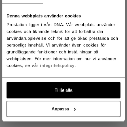
Denna webbplats använder cookies
Axis Gloves & Blockers
Prestation ligger i vårt DNA. Vår webbplats använder
cookies och liknande teknik för att förbättra din
användarupplevelse och för att ge ökad prestanda och
personligt innehåll. Vi använder även cookies för
Kommer snart
grundläggande funktioner och inställningar på
webbplatsen. För mer information om hur vi använder
cookies, se vår
integritetspolicy
.
Håll utkik efter vår kommande Axis Gloves &
Blockers kollektion
Tillåt alla
GÅ TILLBAKA TILL HOME
Anpassa