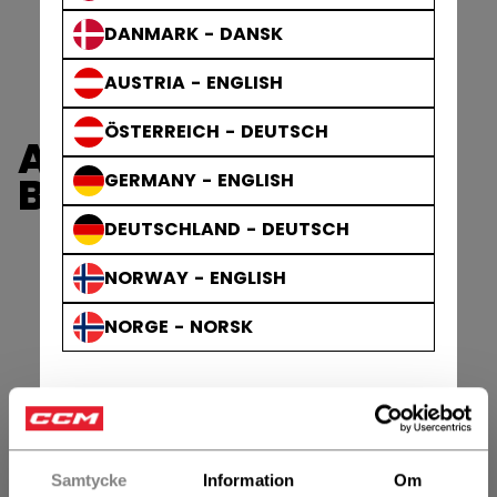
DANMARK - DANSK
AUSTRIA - ENGLISH
ÖSTERREICH - DEUTSCH
AXIS GLOVES &
BLOCKERS
GERMANY - ENGLISH
DEUTSCHLAND - DEUTSCH
NORWAY - ENGLISH
NORGE - NORSK
Samtycke
Information
Om