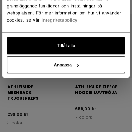
3 colors
3 colors
grundläggande funktioner och inställningar på
webbplatsen. För mer information om hur vi använder
cookies, se vår
integritetspolicy
.
Tillåt alla
Anpassa
ATHLEISURE
ATHLEISURE FLEECE
MESHBACK
HOODIE LUVTRÖJA
TRUCKERKEPS
699,00 kr
299,00 kr
7 colors
3 colors