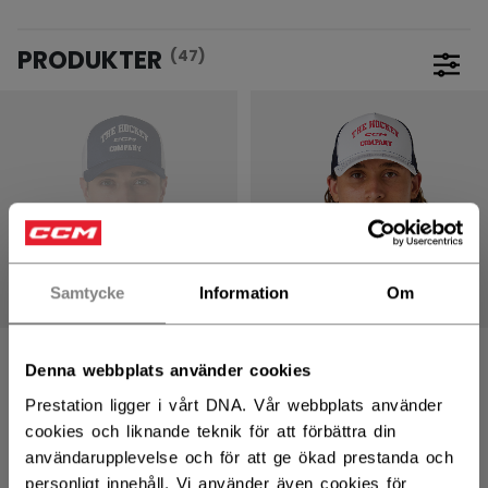
PRODUKTER
(47)
Öppna
Samtycke
Information
Om
ATHLEISURE
ATHLEISURE
Denna webbplats använder cookies
MESHBACK
MESHBACK
TRUCKERKEPS
TRUCKERKEPS
Prestation ligger i vårt DNA. Vår webbplats använder
cookies och liknande teknik för att förbättra din
användarupplevelse och för att ge ökad prestanda och
299,00 kr
299,00 kr
personligt innehåll. Vi använder även cookies för