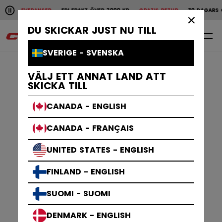
Pause the horizontal scroll animation.
EVERANSER
FRI FRAKT ÖVER 2000 KR
GRATIS RETUR
30 DAGARS ÖPPET KÖ
Snabba leveranser
Fri frakt över 2000 kr
Grat
×
DU SKICKAR JUST NU TILL
0
SV
SVERIGE - SVENSKA
VÄLJ ETT ANNAT LAND ATT
SKICKA TILL
CANADA - ENGLISH
CANADA - FRANÇAIS
UNITED STATES - ENGLISH
FINLAND - ENGLISH
SUOMI - SUOMI
DENMARK - ENGLISH