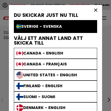
Pause the horizontal scroll animation.
ABBA LEVERANSER
FRI FRAKT ÖVER 2000 KR
GRATIS RETUR
30 DAGARS Ö
Snabba leveranser
Fri frakt över 2000 kr
Grat
×
DU SKICKAR JUST NU TILL
0
SV
SVERIGE - SVENSKA
Home
Klubbor
Visa alla klubbor
Ribcor-klubbor
VÄLJ ETT ANNAT LAND ATT
SKICKA TILL
CANADA - ENGLISH
CANADA - FRANÇAIS
UNITED STATES - ENGLISH
FINLAND - ENGLISH
SUOMI - SUOMI
DENMARK - ENGLISH