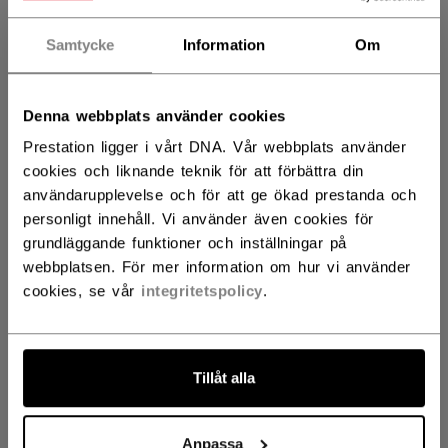
FLEX
HITTA RÄTT FLEX
Samtycke
Information
Om
10
20
30
not.available
not.available
Denna webbplats använder cookies
FATTNING
Prestation ligger i vårt DNA. Vår webbplats använder
cookies och liknande teknik för att förbättra din
R
L
not.available
användarupplevelse och för att ge ökad prestanda och
personligt innehåll. Vi använder även cookies för
grundläggande funktioner och inställningar på
BÖJ
HITTA RÄTT BÖJ
webbplatsen. För mer information om hur vi använder
cookies, se vår
integritetspolicy
.
29
KLUBBLÄNGD
Tillåt alla
42.00
45.00
48.00
not.available
not.available
Anpassa