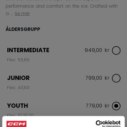
performance and comfort on the ice. Crafted with
a ...
Se mer
ÅLDERSGRUPP
INTERMEDIATE
949,00 kr
Flex: 55,65
JUNIOR
799,00 kr
Flex: 40,50
YOUTH
779,00 kr
Flex: 10,20,30