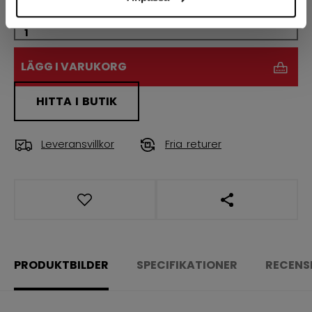
ANTAL
LÄGG I VARUKORG
HITTA I BUTIK
Leveransvillkor
Fria returer
ÖPPNA LÄNKAR 
PRODUKTBILDER
SPECIFIKATIONER
RECENS