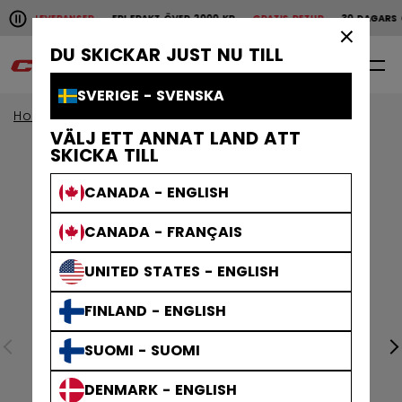
Pause the horizontal scroll animation.
ABBA LEVERANSER
FRI FRAKT ÖVER 2000 KR
GRATIS RETUR
30 DAGARS Ö
Snabba leveranser
Fri frakt över 2000 kr
Grat
×
DU SKICKAR JUST NU TILL
0
SV
SVERIGE - SVENSKA
Home
Kroppsskydd
Åldersgrupp
Senior
VÄLJ ETT ANNAT LAND ATT
SKICKA TILL
CANADA - ENGLISH
CANADA - FRANÇAIS
UNITED STATES - ENGLISH
FINLAND - ENGLISH
SUOMI - SUOMI
DENMARK - ENGLISH