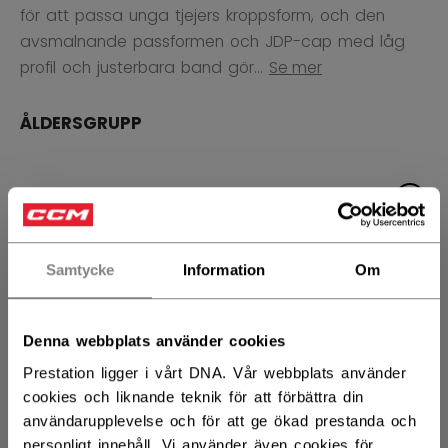
för att passa unga tjejers kroppsform, och den
avsmalnande passformen och JDP-cap med låg
profil och justerbara band gör...
Se mer
ÅLDERSGRUPP
SENIOR
1399,00 kr
JUNIOR
749,00 kr
Samtycke
Information
Om
Denna webbplats använder cookies
STORLEK
STORLEKSGUIDE
Prestation ligger i vårt DNA. Vår webbplats använder
cookies och liknande teknik för att förbättra din
S/M
M/L
användarupplevelse och för att ge ökad prestanda och
personligt innehåll. Vi använder även cookies för