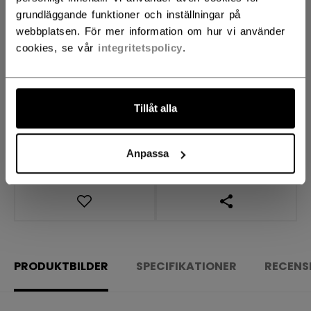
ANTAL
grundläggande funktioner och inställningar på
webbplatsen. För mer information om hur vi använder
cookies, se vår
integritetspolicy
.
LÄGG I VARUKORG
HITTA I BUTIK
Tillåt alla
Leveransvillkor
Fria returer
Anpassa
ÖPPNA LÄNKAR 
PRODUKTBILDER
SPECIFIKATIONER
RECENS