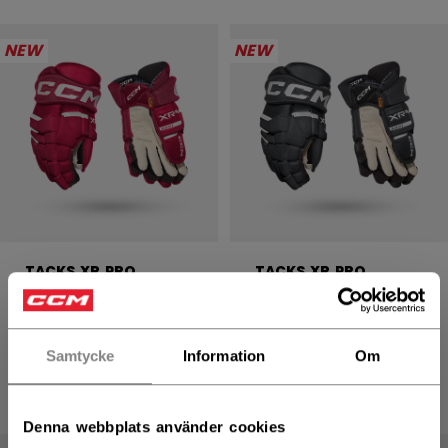
NEW
NEW
TACKS XR PRO
TACKS XR PRO
HANDSKAR SENIOR
HANDSKAR SENIOR
2499,00 kr
2499,00 kr
Samtycke
Information
Om
4 colors
4 colors
Denna webbplats använder cookies