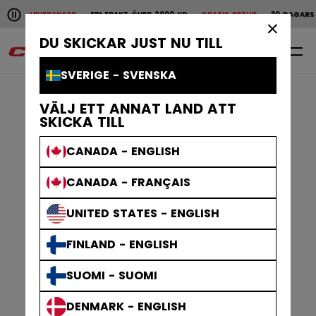
Pause the horizontal scroll animation.
NSER
FRI FRAKT ÖVER 2000 KR
GRATIS RETUR
30 DAGARS ÖPPET KÖP
S
Snabba leveranser
Fri frakt över 2000 kr
Grat
×
DU SKICKAR JUST NU TILL
0
SV
SVERIGE - SVENSKA
VÄLJ ETT ANNAT LAND ATT
SKICKA TILL
CANADA - ENGLISH
CANADA - FRANÇAIS
UNITED STATES - ENGLISH
FINLAND - ENGLISH
SUOMI - SUOMI
DENMARK - ENGLISH