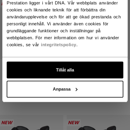
NEW
NEW
Prestation ligger i vårt DNA. Vår webbplats använder
cookies och liknande teknik för att förbättra din
användarupplevelse och för att ge ökad prestanda och
personligt innehåll. Vi använder även cookies för
grundläggande funktioner och inställningar på
webbplatsen. För mer information om hur vi använder
cookies, se vår
integritetspolicy
.
TACKS XR PRO
TACKS XR PRO
Tillåt alla
HANDSKAR SENIOR
HANDSKAR SENIOR
2499,00 kr
2499,00 kr
Anpassa
4 colors
4 colors
NEW
NEW