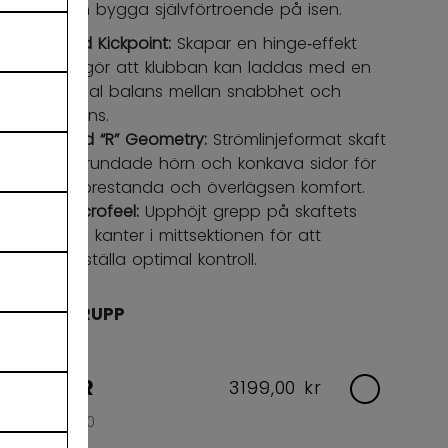
känsla och bygga självförtroende på isen.
Hybrid Kickpoint:
Skapar en hinge‑effekt
som gör att klubban kan laddas med en
optimal balans mellan snabbhet och
respons.
Round “R” Geometry:
Strömlinjeformat skaft
med rundade hörn och konkava sidor för
hög prestanda och överlägsen komfort.
FT Microfeel:
Upphöjt grepp på skaftets
nedre kanter i mittsektionen för att
säkerställa optimal kontroll.
ÅLDERSGRUPP
SENIOR
3199,00 kr
Flex: 65,70