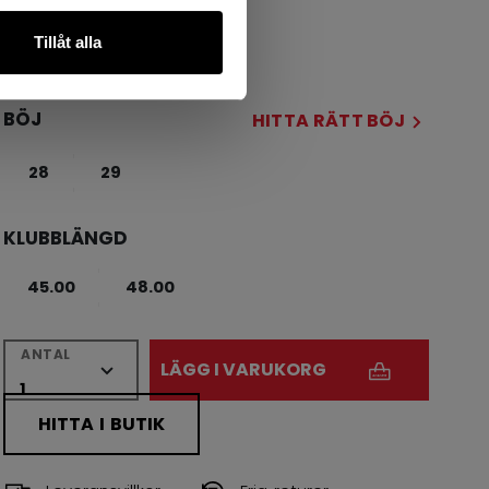
FATTNING
Tillåt alla
R
L
BÖJ
HITTA RÄTT BÖJ
28
29
KLUBBLÄNGD
45.00
48.00
ANTAL
LÄGG I VARUKORG
HITTA I BUTIK