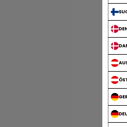
SU
DE
DA
AUS
ÖS
GE
DE