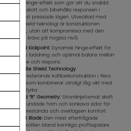
dynamisk hinge-effekt som gör att du snabbt
kan ladda skott och bibehålla responsen i
spelets mest pressade lägen. Utvecklad med
Nanolite Shield-teknologi är konstruktionen
otroligt lätt, utan att kompromissa med den
styrka som krävs på högsta nivå.
Hybrid Kickpoint:
Dynamisk hinge‑effekt för
snabb laddning och optimal balans mellan
release och respons.
Nanolite Shield Technology
:
Högpresterande kolfiberkonstruktion i flera
lager som kombinerar otroligt låg vikt med
hög styrka.
Round “R” Geometry:
Strömlinjeformat skaft
med rundade hörn och konkava sidor för
hög prestanda och överlägsen komfort.
X-Soft Blade:
Den mest efterfrågade
bladprofilen bland kvinnliga proffsspelare