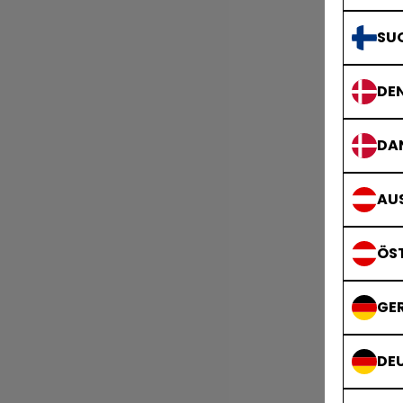
SU
DE
DA
AUS
ÖS
GE
DE