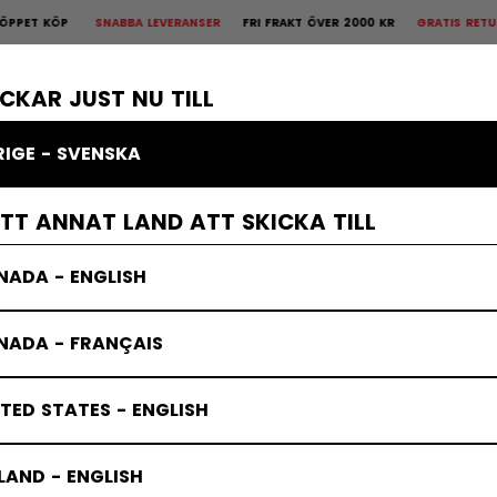
ÖP
SNABBA LEVERANSER
FRI FRAKT ÖVER 2000 KR
GRATIS RETUR
30 D
is Retur
30 dagars öppet köp
×
KROPPSSKYDD
MÅLVAKT
KLÄDER
TILLBEHÖR
BANDY
REA
ICKAR JUST NU TILL
RIGE - SVENSKA
rmediate
ETT ANNAT LAND ATT SKICKA TILL
NADA - ENGLISH
NADA - FRANÇAIS
TED STATES - ENGLISH
LAND - ENGLISH