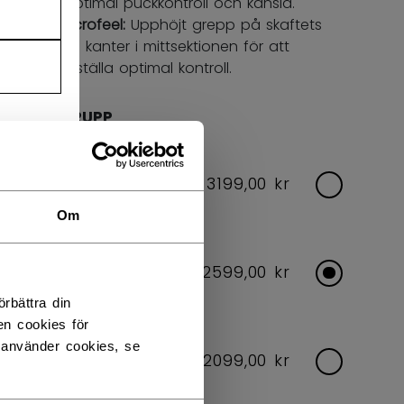
för optimal puckkontroll och känsla.
FT Microfeel:
Upphöjt grepp på skaftets
nedre kanter i mittsektionen för att
säkerställa optimal kontroll.
ÅLDERSGRUPP
SENIOR
3199,00 kr
Flex: 65,70
Om
INTERMEDIATE
2599,00 kr
Flex: 50,55,60,65
rbättra din
en cookies för
 använder cookies, se
JUNIOR
2099,00 kr
Flex: 40