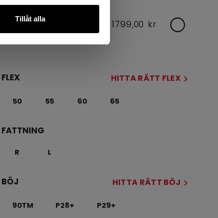
Tillåt alla
YOUTH
1799,00 kr
Flex: 20,30
FLEX
HITTA RÄTT FLEX
50
55
60
65
FATTNING
R
L
BÖJ
HITTA RÄTT BÖJ
90TM
P28+
P29+