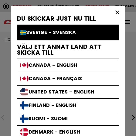
Pause the horizontal scroll animation.
ABBA LEVERANSER
FRI FRAKT ÖVER 2000 KR
GRATIS RETUR
30 DAGARS Ö
Snabba leveranser
Fri frakt över 2000 kr
Grat
×
DU SKICKAR JUST NU TILL
0
SV
SVERIGE - SVENSKA
Home
Kläder
Kollektioner
Athleisure
VÄLJ ETT ANNAT LAND ATT
SKICKA TILL
CANADA - ENGLISH
CANADA - FRANÇAIS
UNITED STATES - ENGLISH
FINLAND - ENGLISH
SUOMI - SUOMI
DENMARK - ENGLISH