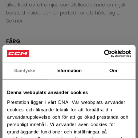
tillverkad av ultramjuk bomullsfleece med en mjuk
borstad insida och är perfekt för att hålla sig ...
Se mer
FÄRG
selected
Samtycke
Information
Om
STORLEK
STORLEKSGUIDE
XS
S
M
L
XL
Denna webbplats använder cookies
Prestation ligger i vårt DNA. Vår webbplats använder
cookies och liknande teknik för att förbättra din
ANTAL
användarupplevelse och för att ge ökad prestanda och
personligt innehåll. Vi använder även cookies för
grundläggande funktioner och inställningar på
LÄGG I VARUKORG